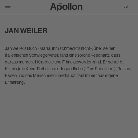
Zur Apollon-S
KLICKEN UM NAVIGATION ZU ÖFFNEN/SCHLIESSEN
JAN WEILER
Jan Weilers Buch »Maria, ihm schmeckt’s nicht«, über seinen
italienischen Schwiegervater, fand eine solche Resonanz, dass
daraus mehrere Hörspiele und Filme geworden sind. Er schreibt
Krimis (die Kühn-Reihe), über Jugendliche (»Das Pubertier«), Reisen,
Essen und das Menschsein überhaupt, fast immer aus eigener
Erfahrung.