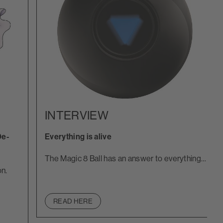
INTERVIEW
De-
Everything is alive
The Magic 8 Ball has an answer to everything…
on.
READ HERE