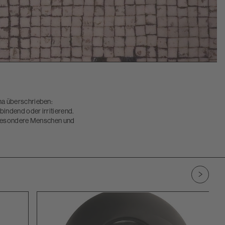
ma überschrieben:
indend oder irritierend.
s besondere Menschen und
Zu nächs