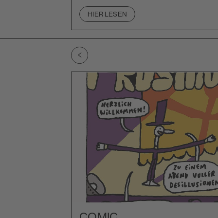
HIER LESEN
Zu vorherigem Slide wechseln
COMIC