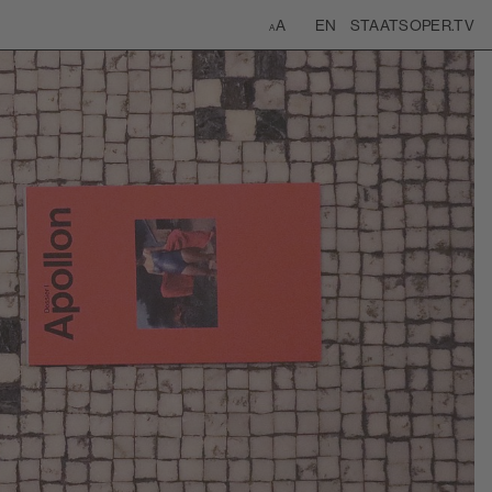
ite
EN
STAATSOPER.TV