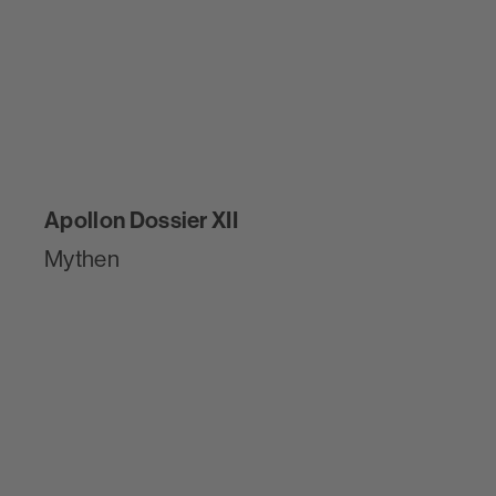
Apollon Dossier XII
Mythen
ESSAY
Per Glücksgalopp durch den
»Ackern und Gackern«