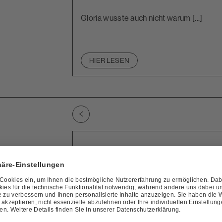
Gloria wusste auch nicht warum [...]
HIER LESEN
Zu vorherigem Slide wechseln