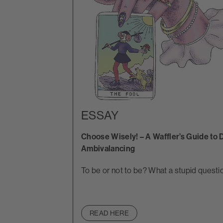
ESSAY
Choose Wisely! – A Waffler’s Guide to 
Ambivalancing
To be or not to be? What a stupid questi
READ HERE