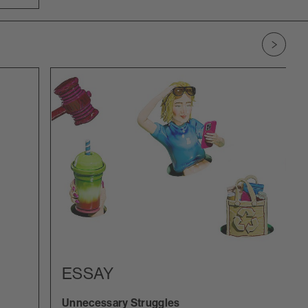
Zu nächs
ESSAY
Unnecessary Struggles