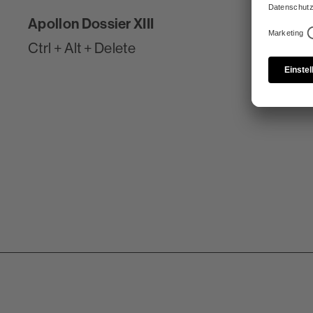
Apollon Dossier XIII
Ctrl + Alt + Delete
ESSAY
I can change
Aber wie kann ein Neustart ge
HIER LESEN