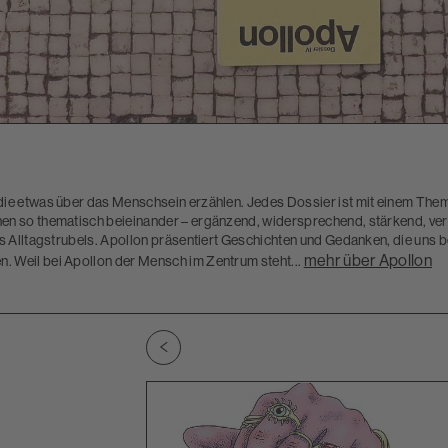
die etwas über das Menschsein erzählen. Jedes Dossier ist mit einem The
en so thematisch beieinander – ergänzend, widersprechend, stärkend, verb
des Alltagstrubels. Apollon präsentiert Geschichten und Gedanken, die un
mehr über Apollon
. Weil bei Apollon der Mensch im Zentrum steht...
Zu vorherigem Slide wechseln