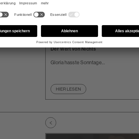
TEXTAUSZUG
Der Wert von Nichts
lingen?
Gloria hasste Sonntage...
HIER LESEN
Zu vorherigem Slide wechseln