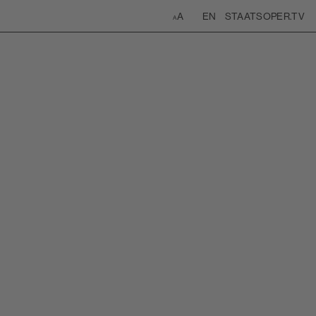
ite
EN
STAATSOPER.TV