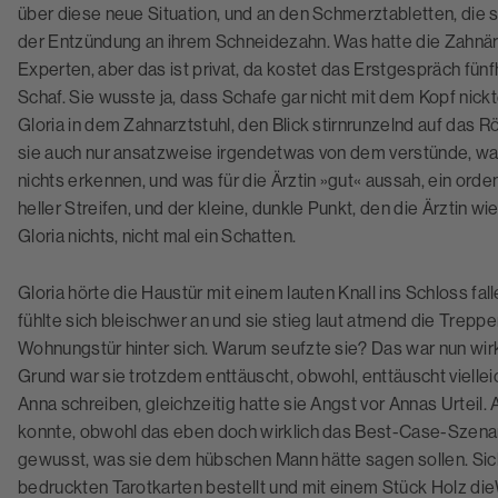
über diese neue Situation, und an den Schmerztabletten, die
der Entzündung an ihrem Schneidezahn. Was hatte die Zahnär
Experten, aber das ist privat, da kostet das Erstgespräch fünf
Schaf. Sie wusste ja, dass Schafe gar nicht mit dem Kopf nic
Gloria in dem Zahnarztstuhl, den Blick stirnrunzelnd auf das R
sie auch nur ansatzweise irgendetwas von dem verstünde, was d
nichts erkennen, und was für die Ärztin »gut« aussah, ein orden
heller Streifen, und der kleine, dunkle Punkt, den die Ärztin 
Gloria nichts, nicht mal ein Schatten.
Gloria hörte die Haustür mit einem lauten Knall ins Schloss fal
fühlte sich bleischwer an und sie stieg laut atmend die Trepp
Wohnungstür hinter sich. Warum seufzte sie? Das war nun wirk
Grund war sie trotzdem enttäuscht, obwohl, enttäuscht vielleicht
Anna schreiben, gleichzeitig hatte sie Angst vor Annas Urteil. 
konnte, obwohl das eben doch wirklich das Best-Case-Szenari
gewusst, was sie dem hübschen Mann hätte sagen sollen. Sich
bedruckten Tarotkarten bestellt und mit einem Stück Holz die