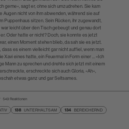
ilch gerne«, sagt er, ohne sich umzudrehen. Sie kam
re Augen nicht von ihm abwenden, während sie auf
inem Puppenhaus sitzen. Sein Rücken, ihr zugewandt,
, war leicht über den Tisch gebeugt und genau dort
r. Oder hatte er nicht? Doch, sie konnte es jetzt
war, einen Moment stehen blieb, da sah sie es jetzt.
, dass es einem vielleicht gar nicht auffiel, wenn man
 Xavi eines hatte, ein Feuermal in Form einer ... »Ich
nge Mann zu sprechen und drehte sich jetzt mit einem
erschreckte, erschreckte sich auch Gloria, »Ah«,
geschah etwas ganz und gar Seltsames.
?
549
Reaktionen
TIV
138
UNTERHALTSAM
134
BEREICHERND