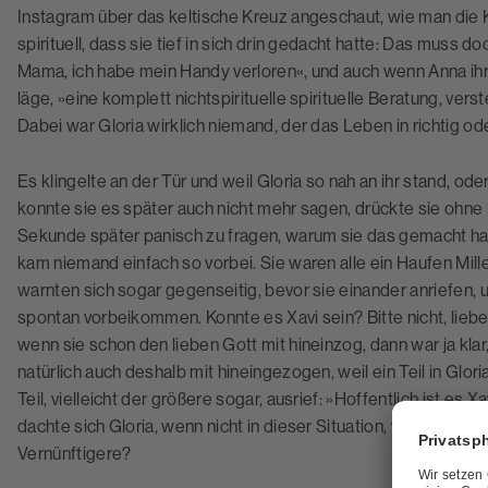
Instagram über das keltische Kreuz angeschaut, wie man die K
spirituell, dass sie tief in sich drin gedacht hatte: Das muss do
Mama, ich habe mein Handy verloren«, und auch wenn Anna ih
läge, »eine komplett nichtspirituelle spirituelle Beratung, ve
Dabei war Gloria wirklich niemand, der das Leben in richtig oder
Es klingelte an der Tür und weil Gloria so nah an ihr stand, o
konnte sie es später auch nicht mehr sagen, drückte sie ohne
Sekunde später panisch zu fragen, warum sie das gemacht hat
kam niemand einfach so vorbei. Sie waren alle ein Haufen Mill
warnten sich sogar gegenseitig, bevor sie einander anriefen, u
spontan vorbeikommen. Konnte es Xavi sein? Bitte nicht, lieber
wenn sie schon den lieben Gott mit hineinzog, dann war ja klar
natürlich auch deshalb mit hineingezogen, weil ein Teil in Gloria 
Teil, vielleicht der größere sogar, ausrief: »Hoffentlich ist es
dachte sich Gloria, wenn nicht in dieser Situation, wo man sic
Vernünftigere?