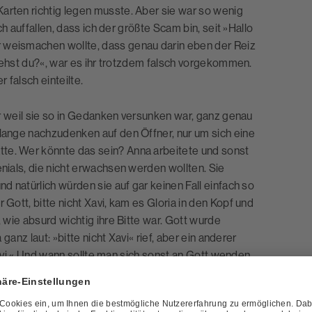
arten richtig legen musste. Aber sie war so wenig
ch auffallen, dass ich der größte Scam bin, seit »Hallo
r weismachen wollte, dass genau darin eben der Reiz
rstehst du?«, war es ihr trotzdem falsch vorgekommen.
 falsch einteilte.
der weil sie so in Gedanken versunken war, ganz genau
 lange nachzudenken auf den Öffner, nur um sich eine
te. Wer könnte das sein? Anna arbeitete und sonst
enials, die nicht erwachsen werden wollten. Sie
nd natürlich würden sie auf gar keinen Fall einfach so
 Gott, bitte nicht Xavi, kam es Gloria in den Kopf und
, wie absurd wichtig ihre Bitte war. Gott wurde
ganz laut: »bitte nicht Xavi« rief, aber ein anderer
 Xavi.« Und wann sollte man sich sonst an Gott wenden,
h das eine wünscht, aber weiß, das andere ist das