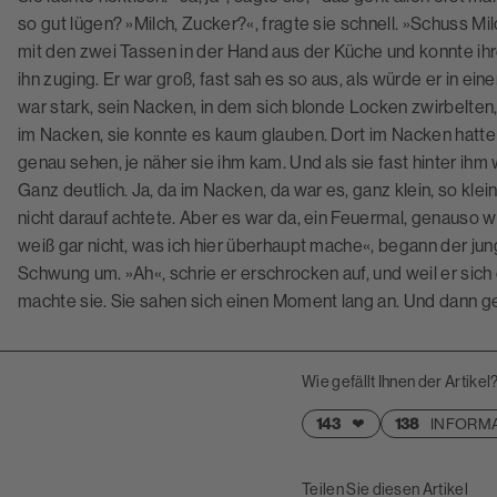
so gut lügen? »Milch, Zucker?«, fragte sie schnell. »Schuss M
mit den zwei Tassen in der Hand aus der Küche und konnte ih
ihn zuging. Er war groß, fast sah es so aus, als würde er in e
war stark, sein Nacken, in dem sich blonde Locken zwirbelten
im Nacken, sie konnte es kaum glauben. Dort im Nacken hatte e
genau sehen, je näher sie ihm kam. Und als sie fast hinter ihm 
Ganz deutlich. Ja, da im Nacken, da war es, ganz klein, so klein
nicht darauf achtete. Aber es war da, ein Feuermal, genauso wie
weiß gar nicht, was ich hier überhaupt mache«, begann der ju
Schwung um. »Ah«, schrie er erschrocken auf, und weil er sich 
machte sie. Sie sahen sich einen Moment lang an. Und dann 
Wie gefällt Ihnen der Artikel
143
❤
138
INFORMA
Teilen Sie diesen Artikel