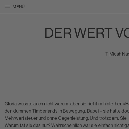
MENÜ
KLICKEN UM NAVIGATION ZU ÖFFNEN/SCHLIESSEN
DER WERT V
T
Micah Na
Gloria wusste auch nicht warum, aber sie rief ihm hinterher. »H
den dummen Timberlands in Bewegung. Dabei – sie hatte doch 
Mehrwertsteuer und ohne Gegenleistung. Und trotzdem. Sie lief
Warum tat sie das nur? Wahrscheinlich war sie einfach nicht g