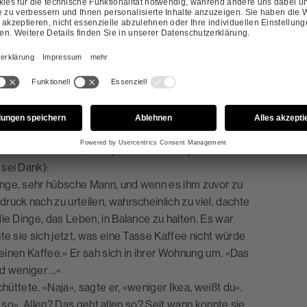
icher, es konnte nur Xavi sein) öffnete sie die Türe.
il es sie nicht hätte erstaunen sollen. Er war wieder
ein paar Minuten die dreihundert Euro in die Hand
r es natürlich komplett unnötig, dass er das sagte,
ie nickte.
ine Spur zu ausladende Handbewegung, wobei sie mit
end zu Boden fiel. Der junge, hübsche Mann sah einen
langen. Vielleicht war ihm die Beratung einer so
 merkte das sofort, räusperte sich und sprach mit
sei Dank):
unge, sehr hübsche Mann, und wenn es ihm zuvor zu
uck nach zu urteilen, wahrscheinlich zu viel, dachte
ie Dinge, das Leben, in Balance zu halten. Es war
te sie sich jetzt, was eine Tasse Kaffee nicht würde
 einen Kaffee.« Er sah sich in ihrer Wohnung um. »Das
d weniger ...«
hüttete. »Naja«, sagte er, »weniger Ikea, weißt du«.
al so«. Allen? Das geht allen so? Seit wann konnte sie