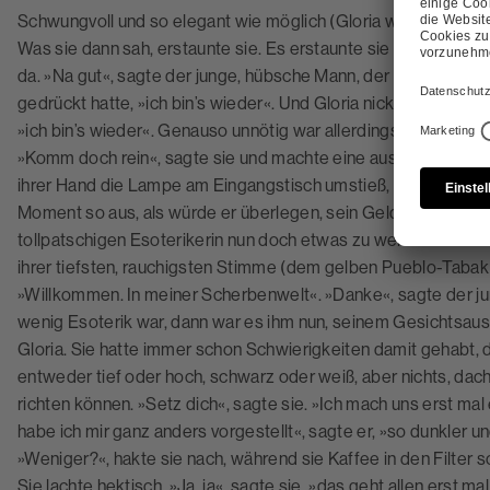
Schwungvoll und so elegant wie möglich (Gloria war sich jetzt s
Was sie dann sah, erstaunte sie. Es erstaunte sie vor allem, we
da. »Na gut«, sagte der junge, hübsche Mann, der ihr noch vor 
gedrückt hatte, »ich bin’s wieder«. Und Gloria nickte, dabei wa
»ich bin’s wieder«. Genauso unnötig war allerdings auch, dass s
»Komm doch rein«, sagte sie und machte eine ausladende, e
ihrer Hand die Lampe am Eingangstisch umstieß, die laut klirr
Moment so aus, als würde er überlegen, sein Geld zurückzuver
tollpatschigen Esoterikerin nun doch etwas zu weltlich. Gloria
ihrer tiefsten, rauchigsten Stimme (dem gelben Pueblo-Tabak 
»Willkommen. In meiner Scherbenwelt«. »Danke«, sagte der j
wenig Esoterik war, dann war es ihm nun, seinem Gesichtsausdr
Gloria. Sie hatte immer schon Schwierigkeiten damit gehabt, d
entweder tief oder hoch, schwarz oder weiß, aber nichts, dach
richten können. »Setz dich«, sagte sie. »Ich mach uns erst mal
habe ich mir ganz anders vorgestellt«, sagte er, »so dunkler un
»Weniger?«, hakte sie nach, während sie Kaffee in den Filter sc
Sie lachte hektisch. »Ja, ja«, sagte sie, »das geht allen erst m