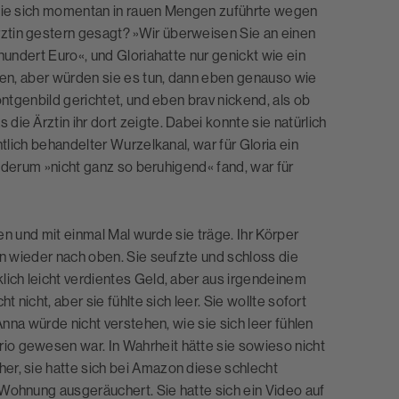
 sie sich momentan in rauen Mengen zuführte wegen
ztin gestern gesagt? »Wir überweisen Sie an einen
hundert Euro«, und Gloriahatte nur genickt wie ein
kten, aber würden sie es tun, dann eben genauso wie
öntgenbild gerichtet, und eben brav nickend, als ob
ie Ärztin ihr dort zeigte. Dabei konnte sie natürlich
tlich behandelter Wurzelkanal, war für Gloria ein
wiederum »nicht ganz so beruhigend« fand, war für
len und mit einmal Mal wurde sie träge. Ihr Körper
en wieder nach oben. Sie seufzte und schloss die
lich leicht verdientes Geld, aber aus irgendeinem
 nicht, aber sie fühlte sich leer. Sie wollte sofort
Anna würde nicht verstehen, wie sie sich leer fühlen
o gewesen war. In Wahrheit hätte sie sowieso nicht
er, sie hatte sich bei Amazon diese schlecht
Wohnung ausgeräuchert. Sie hatte sich ein Video auf