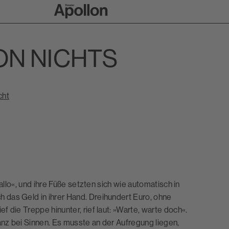
Zur Apollon-Startse
ON NICHTS
cht
allo«, und ihre Füße setzten sich wie automatisch in
das Geld in ihrer Hand. Dreihundert Euro, ohne
 die Treppe hinunter, rief laut: »Warte, warte doch«.
anz bei Sinnen. Es musste an der Aufregung liegen,