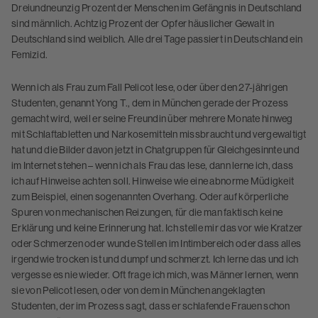
Dreiundneunzig Prozent der Menschen im Gefängnis in Deutschland
sind männlich. Achtzig Prozent der Opfer häuslicher Gewalt in
Deutschland sind weiblich. Alle drei Tage passiert in Deutschland ein
Femizid.
Wenn ich als Frau zum Fall Pelicot lese, oder über den 27-jährigen
Studenten, genannt Yong T., dem in München gerade der Prozess
gemacht wird, weil er seine Freundin über mehrere Monate hinweg
mit Schlaftabletten und Narkosemitteln missbraucht und vergewaltigt
hat und die Bilder davon jetzt in Chatgruppen für Gleichgesinnte und
im Internet stehen – wenn ich als Frau das lese, dann lerne ich, dass
ich auf Hinweise achten soll. Hinweise wie eine abnorme Müdigkeit
zum Beispiel, einen sogenannten Overhang. Oder auf körperliche
Spuren von mechanischen Reizungen, für die man faktisch keine
Erklärung und keine Erinnerung hat. Ich stelle mir das vor wie Kratzer
oder Schmerzen oder wunde Stellen im Intimbereich oder dass alles
irgendwie trocken ist und dumpf und schmerzt. Ich lerne das und ich
vergesse es nie wieder. Oft frage ich mich, was Männer lernen, wenn
sie von Pelicot lesen, oder von dem in München angeklagten
Studenten, der im Prozess sagt, dass er schlafende Frauen schon