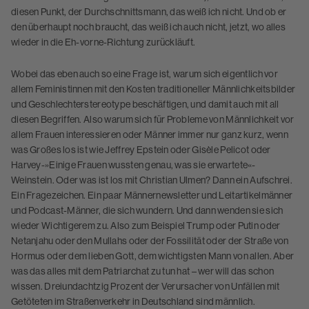
diesen Punkt, der Durchschnittsmann, das weiß ich nicht. Und ob er
den überhaupt noch braucht, das weiß ich auch nicht, jetzt, wo alles
wieder in die Eh-vorne-Richtung zurückläuft.
Wobei das eben auch so eine Frage ist, warum sich eigentlich vor
allem Feministinnen mit den Kosten traditioneller Männlichkeitsbilder
und Geschlechterstereotype beschäftigen, und damit auch mit all
diesen Begriffen. Also warum sich für Probleme von Männlichkeit vor
allem Frauen interessieren oder Männer immer nur ganz kurz, wenn
was Großes los ist wie Jeffrey Epstein oder Gisèle Pelicot oder
Harvey-»Einige Frauen wussten genau, was sie erwartete«-
Weinstein. Oder was ist los mit Christian Ulmen? Dann ein Aufschrei.
Ein Fragezeichen. Ein paar Männernewsletter und Leitartikelmänner
und Podcast-Männer, die sich wundern. Und dann wenden sie sich
wieder Wichtigerem zu. Also zum Beispiel Trump oder Putin oder
Netanjahu oder den Mullahs oder der Fossilität oder der Straße von
Hormus oder dem lieben Gott, dem wichtigsten Mann von allen. Aber
was das alles mit dem Patriarchat zu tun hat – wer will das schon
wissen. Dreiundachtzig Prozent der Verursacher von Unfällen mit
Getöteten im Straßenverkehr in Deutschland sind männlich.