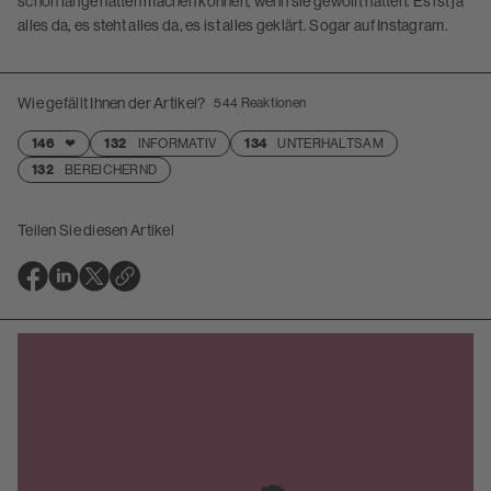
schon lange hätten machen können, wenn sie gewollt hätten. Es ist ja
alles da, es steht alles da, es ist alles geklärt. Sogar auf Instagram.
Wie gefällt Ihnen der Artikel?
544
Reaktionen
146
❤
132
INFORMATIV
134
UNTERHALTSAM
132
BEREICHERND
Teilen Sie diesen Artikel