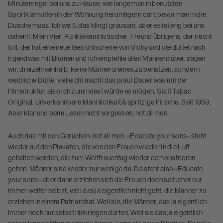
Minutenregel bei uns zu Hause, wie lange man in benutzten
Sportklamotten in der Wohnung herumtigern darf, bevor man in die
Dusche muss. Ich weiß, das klingt grausam, aber es ist eng bei uns
daheim. Mein Vier-Punktefeministischer-Freund übrigens, der riecht
toll, der hat eine neue Gesichtscreme von Vichy und die duftet nach
irgendwas mit Blumen und ich empfehle allen Männern über, sagen
wir, dreizehneinhalb, keine Männercremes zu benutzen, sondern
weibliche Düfte, vielleicht macht das ja auf Dauer was mit der
Hirnstruktur, also ich zumindest würde es mögen. Statt Tabac
Original. Unverkennbare Männlichkeit & spritzige Frische. Seit 1959.
Aber klar und beim Lesen nicht vergessen: not all men.
Auch das mit den Gerüchen: not all men. »Educate your sons« steht
wieder auf den Plakaten, die von den Frauen wieder in die Luft
gehalten werden, die zum Weltfrauentag wieder demonstrieren
gehen. Männer sind wieder nur wenige da. Da steht also »Educate
your sons« aber dann erziehen sich die Frauen doch seit jeher nur
immer weiter selbst, weil das ja eigentlich nicht geht: die Männer zu
erziehen in einem Patriarchat. Weil sie, die Männer, das ja eigentlich
immer noch nur selbst hinkriegen dürfen. Weil sie das ja eigentlich