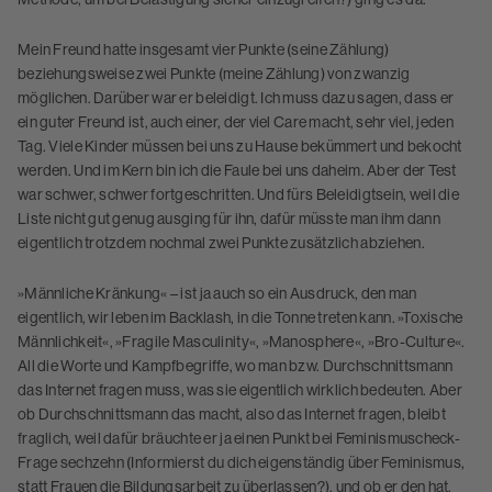
Mein Freund hatte insgesamt vier Punkte (seine Zählung)
beziehungsweise zwei Punkte (meine Zählung) von zwanzig
möglichen. Darüber war er beleidigt. Ich muss dazu sagen, dass er
ein guter Freund ist, auch einer, der viel Care macht, sehr viel, jeden
Tag. Viele Kinder müssen bei uns zu Hause bekümmert und bekocht
werden. Und im Kern bin ich die Faule bei uns daheim. Aber der Test
war schwer, schwer fortgeschritten. Und fürs Beleidigtsein, weil die
Liste nicht gut genug ausging für ihn, dafür müsste man ihm dann
eigentlich trotzdem nochmal zwei Punkte zusätzlich abziehen.
»Männliche Kränkung« – ist ja auch so ein Ausdruck, den man
eigentlich, wir leben im Backlash, in die Tonne treten kann. »Toxische
Männlichkeit«, »Fragile Masculinity«, »Manosphere«, »Bro-Culture«.
All die Worte und Kampfbegriffe, wo man bzw. Durchschnittsmann
das Internet fragen muss, was sie eigentlich wirklich bedeuten. Aber
ob Durchschnittsmann das macht, also das Internet fragen, bleibt
fraglich, weil dafür bräuchte er ja einen Punkt bei Feminismuscheck-
Frage sechzehn (Informierst du dich eigenständig über Feminismus,
statt Frauen die Bildungsarbeit zu überlassen?), und ob er den hat,