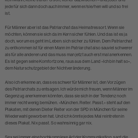
jede für sich dann doch auch immer, wenn er/sie/hen will und so frei
ist.
Für Männer aber ist das Patriarchat das Heimatressort. Wenn sie
möchten, können sie sich da im Kern sicher fühlen. Und das ist es ja
doch, worum es geht im Leben: sich sicher zu fühlen. Dem Patriarchat
zu entkommen ist für einen Mann im Patriarchat also sauviel schwerer
als für alle anderen und das muss man jetzt auch erst mal anerkennen.
Es ist gegen seine Komfortzone, raus aus dem Land »Ich bin halt so«,
dem Naturschutzgebiet der Nichtveränderung.
Also ich erkenne an, dass es schwer für Männer ist, den Vorzügen
des Patriarchats zu entsagen. Ich würde mich freuen, wenn Männer im
Gegenzug anerkennen könnten, dass sie sich in der Tendenz noch
immer recht wenig bemühen. »München. Reiter. Passt.« steht auf den
Plakaten, mit denen Dieter Reiter von der SPD in München für seine
Wiederwahl geworben hat. Und ich könnte jedes Mal reintreten in
dieses Plakat. Nix passt. So wahnsinnig gar nix.
Sex sei immer eine hochkomplexe Art der Kommunikation, sagt die