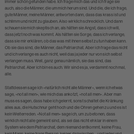
immer schön gefunden habe. Ich frage mich das und ich frage sie
auch, also die Männer, die um mich herum sind. Und die, die ich frage,
gute Männer, meine Männer, antworten dann, dass das krass ist und
schlimm und nicht zu glauben. Also wirklich schrecklich. Und dann
schauen sie mich skeptisch an, als hätten sie Angst, dass ich will,
dass jetzt noch was kommt. Als hätten sie Sorge, dass ich verlange,
dass sie mir erklären, ob das was mit ihnen selbst zu tun haben kann.
Ob sie das sind, die Männer, das Patriarchat. Aber ich frage das nicht
und ich verlange es auch nicht, weil das ja jeder nur von sich selbst
verlangen muss. Weil, ganz genau nämlich, sie das sind, das
Patriarchat. Aber ich bin es auch. Wir sind es ja, verdammt noch mal,
alle.
Stattdessen sage ich »natürlich nicht alle Männer«, wenn ich etwas
sage, »not all men«, wie mich das ankotzt, »not all men«. Aber man
muss es sagen, dass habe ich gelernt, sonst schaltet die Kränkung
alles aus, die Hutschnur geht hoch und die Ohren gehen zu und es ist
kein Weiterreden. »Not all men« sage ich, um zu betonen, dass
wirklich nicht alle gemeint sind, als sei das nicht eh klar in einem
System wie dem Patriarchat, dem niemand entkommt, keine Frau,
kein Mann, keine trans Person, keiner dazwischen – und jeder und