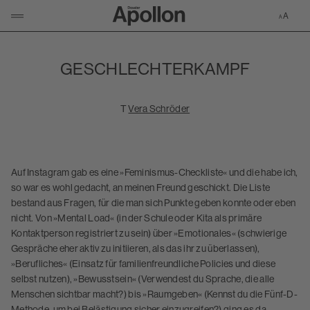
Zur Apollon-S
KLICKEN UM NAVIGATION ZU ÖFFNEN/SCHLIESSEN
GESCHLECHTERKAMPF
T
Vera Schröder
Auf Instagram gab es eine »Feminismus-Checkliste« und die habe ich,
so war es wohl gedacht, an meinen Freund geschickt. Die Liste
bestand aus Fragen, für die man sich Punkte geben konnte oder eben
nicht. Von »Mental Load« (in der Schule oder Kita als primäre
Kontaktperson registriert zu sein) über »Emotionales« (schwierige
Gespräche eher aktiv zu initiieren, als das ihr zu überlassen),
»Berufliches« (Einsatz für familienfreundliche Policies und diese
selbst nutzen), »Bewusstsein« (Verwendest du Sprache, die alle
Menschen sichtbar macht?) bis »Raumgeben« (Kennst du die Fünf-D-
Methode, um bei Belästigung sicher einzugreifen?) ging es da.