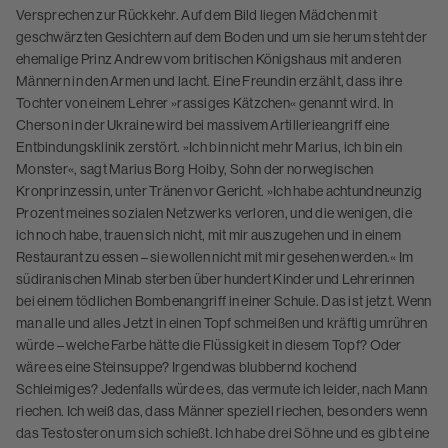
Versprechen zur Rückkehr. Auf dem Bild liegen Mädchen mit
geschwärzten Gesichtern auf dem Boden und um sie herum steht der
ehemalige Prinz Andrew vom britischen Königshaus mit anderen
Männern in den Armen und lacht. Eine Freundin erzählt, dass ihre
Tochter von einem Lehrer »rassiges Kätzchen« genannt wird. In
Cherson in der Ukraine wird bei massivem Artillerieangriff eine
Entbindungsklinik zerstört. »Ich bin nicht mehr Marius, ich bin ein
Monster«, sagt Marius Borg Hoiby, Sohn der norwegischen
Kronprinzessin, unter Tränen vor Gericht. »Ich habe achtundneunzig
Prozent meines sozialen Netzwerks verloren, und die wenigen, die
ich noch habe, trauen sich nicht, mit mir auszugehen und in einem
Restaurant zu essen – sie wollen nicht mit mir gesehen werden.« Im
südiranischen Minab sterben über hundert Kinder und Lehrerinnen
bei einem tödlichen Bombenangriff in einer Schule. Das ist jetzt. Wenn
man alle und alles Jetzt in einen Topf schmeißen und kräftig umrühren
würde – welche Farbe hätte die Flüssigkeit in diesem Topf? Oder
wäre es eine Steinsuppe? Irgendwas blubbernd kochend
Schleimiges? Jedenfalls würde es, das vermute ich leider, nach Mann
riechen. Ich weiß das, dass Männer speziell riechen, besonders wenn
das Testosteron um sich schießt. Ich habe drei Söhne und es gibt eine