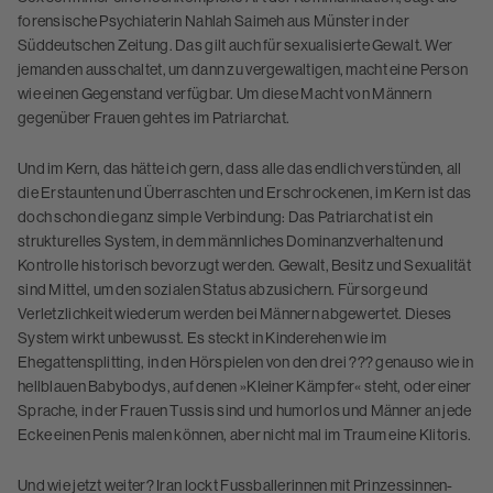
forensische Psychiaterin Nahlah Saimeh aus Münster in der
Süddeutschen Zeitung. Das gilt auch für sexualisierte Gewalt. Wer
jemanden ausschaltet, um dann zu vergewaltigen, macht eine Person
wie einen Gegenstand verfügbar. Um diese Macht von Männern
gegenüber Frauen geht es im Patriarchat.
Und im Kern, das hätte ich gern, dass alle das endlich verstünden, all
die Erstaunten und Überraschten und Erschrockenen, im Kern ist das
doch schon die ganz simple Verbindung: Das Patriarchat ist ein
strukturelles System, in dem männliches Dominanzverhalten und
Kontrolle historisch bevorzugt werden. Gewalt, Besitz und Sexualität
sind Mittel, um den sozialen Status abzusichern. Fürsorge und
Verletzlichkeit wiederum werden bei Männern abgewertet. Dieses
System wirkt unbewusst. Es steckt in Kinderehen wie im
Ehegattensplitting, in den Hörspielen von den drei ??? genauso wie in
hellblauen Babybodys, auf denen »Kleiner Kämpfer« steht, oder einer
Sprache, in der Frauen Tussis sind und humorlos und Männer an jede
Ecke einen Penis malen können, aber nicht mal im Traum eine Klitoris.
Und wie jetzt weiter? Iran lockt Fussballerinnen mit Prinzessinnen-