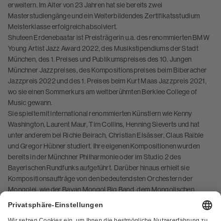
erweitern. Im Alter von 23 Jahren hat sie bereits zwei
Masterstudiengänge und ein Weiterbildendes Zertifikatsstudium
Meisterklasse erfolgreich absolviert.
Shuteen Erdenebaatar ist Preisträgerin u.a. des renommierten BMW
Young Artist Jazz Award 2022, des Musikstipendiums der Stadt
München, des 1. Preises und Publikumspreises des 10. Jungen
Münchner Jazzpreises, des Kompositionspreises beim Biberacher
Jazzpreis 2022 und des 1. Preises beim Kurt Maas Jazzpreis 2021,
wo sie einen Sommerkurs am weltberühmten Berklee College of
Music gewann.
Sie spielte mit international renommierten Künstlern wie Kenny
Washington, Laurent Maur, Tim Collins, Henning Sieverts und hat
unter anderem bei Richie Beirach, Christian Elsässer, Claus Raible
und Gregor Hübner studiert. Ihre eigenen Kompositionen wurden
bereits in der Münchner Philharmonie oder im Studio 2 des
Bayerischen Rundfunks aufgeführt. Darüber hinaus erhielt sie
Kompositionsaufträge von den bedeutendsten Orchestern der
Mongolei, wie der Bayan Mongol Big Band, dem Mongolischen
Staatsphilharmonieorchester oder dem Symphonieorchester der
Mongolischen Staatsoper. Derzeit arbeitet sie als Komponistin und