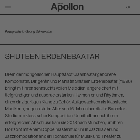
Zur Apollon-S
KLICKEN UM NAVIGATION ZU ÖFFNEN/SCHLIESSEN
Fotografie © Georg Stirnweiss
SHUTEEN ERDENEBAATAR
Die in der mongolischen Hauptstadt Ulaanbaatar geborene
Komponistin, Dirigentin und Pianistin Shuteen Erdenebaatar (*1998)
bringt mit ihren sehnsuchtsvollen Melodien, angereichert mit
tiefgründigen und ausdrucksstarken Harmonien und Rhythmen,
einen einzigartigen Klang zu Gehör. Aufgewachsen als klassische
Musikerin, begann sie im Alter von 16 Jahren bereits ihr Bachelor-
Studium in klassischer Komposition. Unmittelbar nach ihrem
erfolgreichen Abschluss kam sie 2018 nach München, um ihren
Horizont mit einem Doppelmasterstudium in Jazzklavier und
Jazzkomposition an der Hochschule für Musik und Theater zu