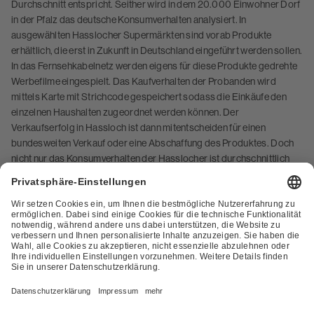
Durchschnitt entspricht. Seither wird in dem 20.000 Einwohner Dorf
in der Pfalz das deutsche Konsumverhalten analysiert. In
ausgewählten Hasslocher Supermärkten sind vorab Produkte
erhältlich, die erst in Zukunft in Deutschland eingeführt werden sollen.
In das Fernsehkabelnetz werden eigens für diese Produkte gedrehte
Werbefilme eingespielt. Das Kaufverhalten der Probanden wird
mittels Karte mit Strichcode gespeichert sodass die Einkäufe den
einzelnen Haushalten zugeordnet werden können. Der
Verkaufserfolg in Hassloch ist dann mitentscheiden für einen
bundesweiten Verkauf oder eine Abschaffung des Produktes. Doch
nicht nur das Konsumverhalten der Hasslocher ist durchschnittlich
auch bei anstehenden Bundestags- oder Europawahlen bildet der
Ort ein zuverlässig, repräsentatives Stimmungsbild ab. Die Vielzahl
der Interessengruppen in dem Dorf, zeigt sich durch die hohe Anzahl
von Vereinen. So existieren neben dem Schäferhundverein und den
Aquarien-und Terrarienfreunden Hassloch noch etwa 120 weitere
Vereine. Das Dorf bietet wenig Gründe dieses als Einheimischer zu
verlassen, mit dem belebten Vereinsleben, einer gut ausgebauten
Infrastruktur, jeder menge Einkaufsmöglichkeiten und einer Vielzahl
von Volksfesten kann man sich die Zeit in dem Testdorf problemlos
vertreiben.