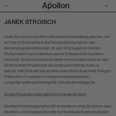
Zur Apollon-S
KLICKEN UM NAVIGATION ZU ÖFFNEN/SCHLIESSEN
JANEK STROISCH
Janek Stroisch wurde 1991 in Mosbach bei Heidelberg geboren. Von
2011 bis 2012 arbeitete er als Fotoassistent bei Mode- und
Werbefotografen in München. Im Jahr 2012 begann er mit dem
Studium des Fotojournalismus und der Dokumentarfotografie in
Hannover. Stroisch absolvierte seinen Hochschulabschluss im Jahr
2018 mit einem Projekt über die kenianische Startup-Kultur in
Nairobi. Seit 2016 lebt und arbeitet Janek Stroisch als freier Fotograf
in München. Er realisiert vorwiegend dokumentarische
Langzeitprojekte und Aufträge für verschiedene Magazine.
Zu den Fotografien über Haßloch von Janek Stroisch
Das Marktforschungsinstitut GfK ermittelte vor etwa 30 Jahren, dass
die Alters- und Sozialstruktur des Dorfes Hassloch dem deutschen