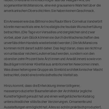
haben, offenbaren ihre Nachfolger aus der Reagan-Ära, die
sogenannten McMansions, eine viel grausamere Wahrheit über die
amerikanischen Oberschichten: Sie haben keinen Geschmack.
Ein Anwesen wie das Biltmore des Raubritters Cornelius Vanderbilt
könnte man wohl als eine Art nostalgische feudale Wunscherfüllung
betrachten. (Die Tage von Versailles und dergleichen sind zwar
vorbei, aber zum Glück können sie durch die Machenschaften des
unverfälschten Handels wiederbelebt werden.) Die McMansions
kommen nicht derart subtil daher. Das liegt daran, dass sie nicht nur
von unfassbar reichen Leuten erbaut werden, sondern von den
obersten zehn Prozent (wie Ärzt:innen und Anwält:innen) sowie von
Bauträgern mit einer Klientel aus ambitionierten Newcomer:innen.
Was diese heterogene Gruppe als Sinnbild architektonischer Macht
betrachtet, deckt eine breite ästhetische Vielfalt ab.
Hinzu kommt, dass die Entwicklung immer billigerer,
massenproduzierter Baumaterialien der Architektur jegliche
Kunstfertigkeit geraubt hat und einen weitgefächerten Katalog
unterschiedlicher stilistischer Verzierungen, Ornamente und
Ausstattungen ermöglicht hat. Alles so schön praktisch produziert,