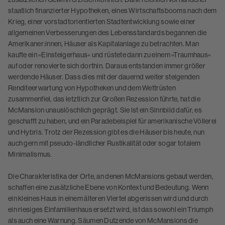
staatlich finanzierter Hypotheken, eines Wirtschaftsbooms nach dem
Krieg, einer vorstadtorientierten Stadtentwicklung sowie einer
allgemeinen Verbesserungen des Lebensstandards begannen die
Amerikaner:innen, Häuser als Kapitalanlage zu betrachten. Man
kaufte ein »Einsteigerhaus« und rüstete dann zu einem »Traumhaus«
auf oder renovierte sich dorthin. Daraus entstanden immer größer
werdende Häuser. Dass dies mit der dauernd weiter steigenden
Renditeerwartung von Hypotheken und dem Wettrüsten
zusammenfiel, das letztlich zur Großen Rezession führte, hat die
McMansion unauslöschlich geprägt. Sie ist ein Sinnbild dafür, es
geschafft zu haben, und ein Paradebeispiel für amerikanische Völlerei
und Hybris. Trotz der Rezession gibt es die Häuser bis heute, nun
auch gern mit pseudo-ländlicher Rustikalität oder sogar totalem
Minimalismus.
Die Charakteristika der Orte, an denen McMansions gebaut werden,
schaffen eine zusätzliche Ebene von Kontext und Bedeutung. Wenn
ein kleines Haus in einem älteren Viertel abgerissen wird und durch
ein riesiges Einfamilienhaus ersetzt wird, ist das sowohl ein Triumph
als auch eine Warnung. Säumen Dutzende von McMansions die