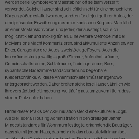
werden derlei Symbole vom Maßstab her oft seltsam verzerrt
verwendet. Solche Häuser sind schließlich nicht für eine menschliche
Körpergröße gestaltet worden, sondern für diejenige ihrer Autos, der
omnipräsenten Erweiterung des amerikanischen Körpers. Man fährt
an einer McMansion vorbei und jede:r, der aussteigt, soll sich
möglichst klein und mickrig fühlen. Eine weitere Methode, mit der
McMansions Macht kommunizieren, sind akkumulierte Anzahlen: vier
Erker, Garagen für drei Autos, zweistöckige Foyers. Auch die
Innenräume sind gewaltig – große Zimmer, Aufenthaltsräume,
Gemeinschaftsräume, Schlafräume, Trainingsräume, Bars,
sybaritische Badezimmerlandschaften und begehbare
Kleiderschränke. All diese Annehmlichkeiten müssen irgendwo
untergebracht werden. Daher breiten sich diese Häuser, ähnlich wie
ihre vorstädtische Umgebung, weitläufig aus, um zu vermitteln, dass
sie den Platz dafür haben.
Hinter dieser Praxis der Akkumulation steckt eine kulturelle Logik.
Als die Federal Housing Administration in den dreißiger Jahren
Mindeststandards für Wohnraum festlegte, erkannten die Bauträger,
dass sie mit jedem Haus, das mehr als das absolute Minimum bot,
zusätzlichen Gewinn erzielen konnten. Dank reichlich vorhandener