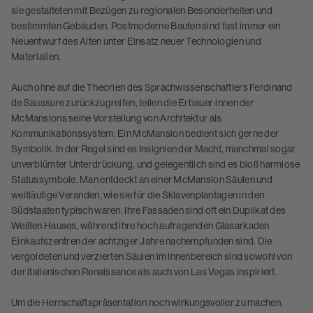
sie gestalteten mit Bezügen zu regionalen Besonderheiten und
bestimmten Gebäuden. Postmoderne Bauten sind fast immer ein
Neuentwurf des Alten unter Einsatz neuer Technologien und
Materialien.
Auch ohne auf die Theorien des Sprachwissenschaftlers Ferdinand
de Saussure zurückzugreifen, teilen die Erbauer:innen der
McMansions seine Vorstellung von Architektur als
Kommunikationssystem. Ein McMansion bedient sich gerne der
Symbolik. In der Regel sind es Insignien der Macht, manchmal sogar
unverblümter Unterdrückung, und gelegentlich sind es bloß harmlose
Statussymbole. Man entdeckt an einer McMansion Säulen und
weitläufige Veranden, wie sie für die Sklavenplantagen in den
Südstaaten typisch waren. Ihre Fassaden sind oft ein Duplikat des
Weißen Hauses, während ihre hoch aufragenden Glasarkaden
Einkaufszentren der achtziger Jahre nachempfunden sind. Die
vergoldeten und verzierten Säulen im Innenbereich sind sowohl von
der italienischen Renaissance als auch von Las Vegas inspiriert.
Um die Herrschaftspräsentation noch wirkungsvoller zu machen,