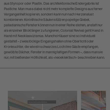
aus Styropor oder Plastik. Das architektonische Endergebnis ist
Pastiche. Man muss dabei nicht mehr komplette Designs aus ferner
Vergangenheit kopieren, sondern kann nun nach Herzenslust
kombinieren: Korinthische Säulen stützen popelige Giebel,
palladianische Fenster können nun in einer Reihe stehen, anstatt nur
als einzelner Blickfänger zu fungieren, Colonial Revival geht Hand in
Hand mit Neoklassizismus. Manche Häuser sind so individuell
gestaltet – zweistöckige Eingangshallen ohne Oberlicht oder
Kronleuchter, die wie ein schwarzes Loch ihre Gäste empfangen,
gewölbte Dächer, Fenster in mannigfaltigen Formen –, dass man sie
nur, mit beißender Höflichkeit, als »neoeklektisch« beschreiben kann.