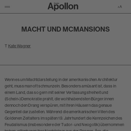
Zur Apollon-S
KLICKEN UM NAVIGATION ZU ÖFFNEN/SCHLIESSEN
MACHT UND MCMANSIONS
T
Kate Wagner
Wenn es um Machtdarstellung in der amerikanischen Architektur
geht, muss man oft schmunzeln. Besonders amüsant ist, dass in
einem Land, das so gern mit seiner Verfassungsfreiheit und
(Schein-)Demokratie prahlt, die wohlhabendsten Bürger:innen
dennoch den Drang verspüren, mit ihren Häusern das genaue
Gegenteil darzustellen. Während die amerikanischen Villen des
Goldenen Zeitalters im späten 19. Jahrhundert die Kennzeichen des
Feudalismus (insbesondere der Tudor- und Neogotik) übernommen