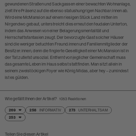
gewundenen Straßen und Sackgassen einer bewachten Wohnanlage,
zielt ihre Präsenz auf die ebenso statushungrigen Nachbar:innen ab.
Wird eine McMansion auf einem riesigen Stück Land mitten im
Nirgendwo gebaut, unterstreicht dies erneut den feudalen Unterton,
indem das Anwesen von einer Belagerungsmentalität und
Herrschaftsfantasien zeugt. Der bevorzugte Gast solcher Häuser
sind die weniger betuchten Freund:innen und Familienmitglieder der
Besitzer:innen, denn die fingierte Geselligkeit einer McMansion ist in
der Tat zutiefst unsozial. Entfernt von jeglicher Gemeinschaft muss
das gesamte Leben im Haus selbst stattfinden. Man sitzt allein in
seinem zweistöckigen Foyer wie König Midas, aber hey – zumindest
ist es gülden.
Wie gefällt Ihnen der Artikel?
1053
Reaktionen
269
❤
258
INFORMATIV
273
UNTERHALTSAM
253
❤
Teilen Sie diesen Artikel