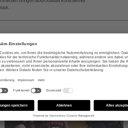
assenmedien bringen Bourouissas Kunstwerke
rück.