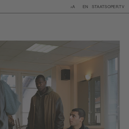
ite
EN
STAATSOPER.TV