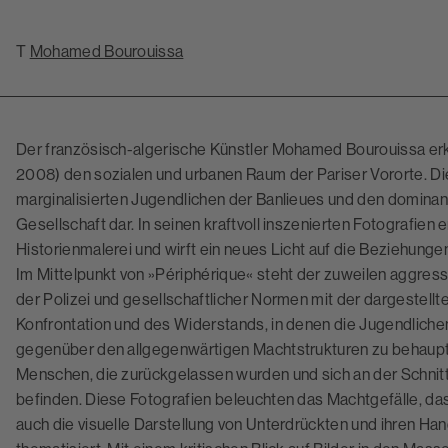
T
Mohamed Bourouissa
Der französisch-algerische Künstler Mohamed Bourouissa erk
2008) den sozialen und urbanen Raum der Pariser Vororte. Di
marginalisierten Jugendlichen der Banlieues und den dominan
Gesellschaft dar. In seinen kraftvoll inszenierten Fotografien 
Historienmalerei und wirft ein neues Licht auf die Beziehun
Im Mittelpunkt von »Périphérique« steht der zuweilen aggres
der Polizei und gesellschaftlicher Normen mit der dargestell
Konfrontation und des Widerstands, in denen die Jugendlichen
gegenüber den allgegenwärtigen Machtstrukturen zu behaupten
Menschen, die zurückgelassen wurden und sich an der Schnit
befinden. Diese Fotografien beleuchten das Machtgefälle, das 
auch die visuelle Darstellung von Unterdrückten und ihren H