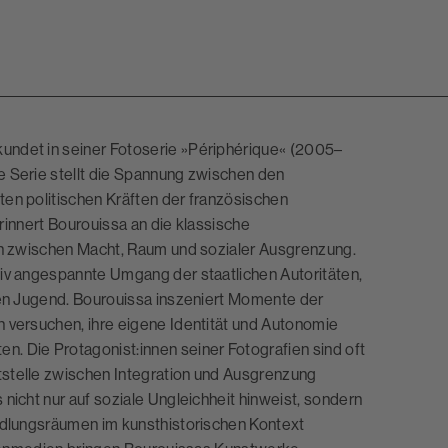
undet in seiner Fotoserie »Périphérique« (2005–
e Serie stellt die Spannung zwischen den
ten politischen Kräften der französischen
erinnert Bourouissa an die klassische
gen zwischen Macht, Raum und sozialer Ausgrenzung.
siv angespannte Umgang der staatlichen Autoritäten,
ten Jugend. Bourouissa inszeniert Momente der
 versuchen, ihre eigene Identität und Autonomie
. Die Protagonist:innen seiner Fotografien sind oft
tstelle zwischen Integration und Ausgrenzung
nicht nur auf soziale Ungleichheit hinweist, sondern
andlungsräumen im kunsthistorischen Kontext