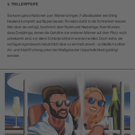
3. TRILLERPFEIFE
Sie kann ganze Nationen zum Weinen bringen, Fußballspieler wie Erling
Haaland komplett ausflippen lassen, Ronaldo dafür in die Schranken weisen.
Wer über sie verfügt, bestimmt über Ruhm und Niederlage. Kein Wunder,
dass Dreijährige, denen die Gehälter der anderen Männer auf dem Platz noch
unbekannt sind, vor allem Schiedsrichter:in werden wollen. Doch wehe, sie
verfügen irgendwann tatsächlich über so ein Instrument – schließlich sollten
An- und Abpfiff streng unter der Maßgabe der Unparteilichkeit getätigt
werden.