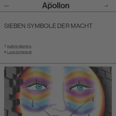
Zur Apollon-S
KLICKEN UM NAVIGATION ZU ÖFFNEN/SCHLIESSEN
SIEBEN SYMBOLE DER MACHT
T
Kathrin Bierling
K
Luca Schenardi