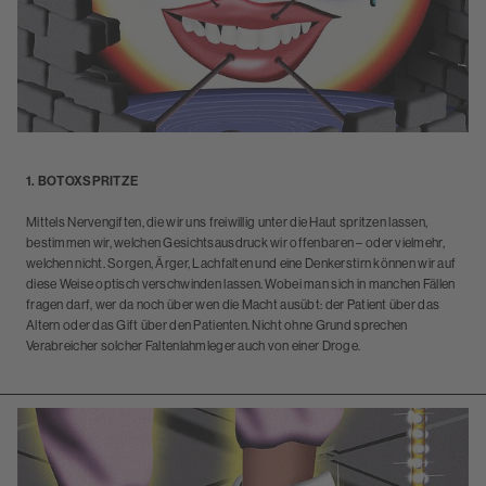
1. BOTOXSPRITZE
Mittels Nervengiften, die wir uns freiwillig unter die Haut spritzen lassen,
bestimmen wir, welchen Gesichtsausdruck wir offenbaren – oder vielmehr,
welchen nicht. Sorgen, Ärger, Lachfalten und eine Denkerstirn können wir auf
diese Weise optisch verschwinden lassen. Wobei man sich in manchen Fällen
fragen darf, wer da noch über wen die Macht ausübt: der Patient über das
Altern oder das Gift über den Patienten. Nicht ohne Grund sprechen
Verabreicher solcher Faltenlahmleger auch von einer Droge.