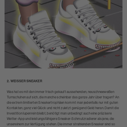
2. WEISSER SNEAKER
Was hat es mit den immer frisch gekauft aussehenden, neuschneeweißen
Turnschuhen auf sich, die manche scheinbar das ganze Jahr über tragen? An
die extrem limitierten Sneakertrophäen kommt man jedenfalls nur mit guten
Kontakten, ganz viel Glück und nicht zuletzt genügend Geld heran. Damit die
Investition lupenrein bleibt, benötigt man unbedingt auch eine präzisere
Wetter-App und leistungsfähigere Sneaker-Schmutzradierer als jene, die
unsereinem zur Verfügung stehen. Die immer strahlenden Sneaker sind so