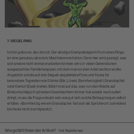
7. SIEGELRING
Ich bin geboren, also bin ich. Der einstige Stempelsiegel in Form eines Rings
ist eine geradezu absolute Machtdemonstration. Denn hier wird gezeigt, was
sich andere nicht einmal erarbeiten können: ein vor vielen Generationen
ausgedachtes Familienwappen, mit dem man es dem Adel nachtun wollte.
Angeblich soll die auf den Siegeln abgebildete Flora und Fauna für
besondere Tugenden wie Stärke (Bär, Löwe), Barmherzigkeit (Granatapfel)
oder Demut (Esel) stehen. Blickt man auf das, was von den Wachs auf
Briefumschläge tropfenden Geschlechtern immer mal wieder nach außen
dringt, muss die Frage erlaubt sein, wie gut sich solche Behauptungen selbst
erfüllen. »Barmherzig wie ein Granatapfel« hat sich als Sprichwort zumindest
bis heute nicht durchgesetzt.
Wie gefällt Ihnen der Artikel?
1114
Reaktionen