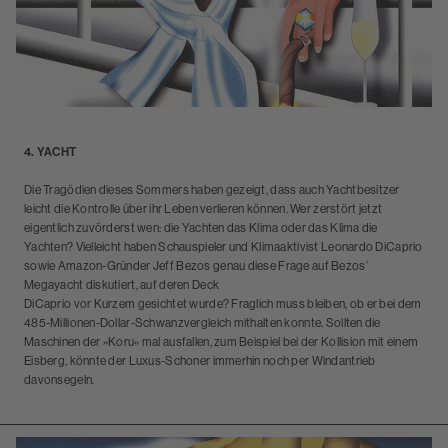
4. YACHT
Die Tragödien dieses Sommers haben gezeigt, dass auch Yachtbesitzer
leicht die Kontrolle über ihr Leben verlieren können. Wer zerstört jetzt
eigentlich zuvörderst wen: die Yachten das Klima oder das Klima die
Yachten? Vielleicht haben Schauspieler und Klimaaktivist Leonardo DiCaprio
sowie Amazon-Gründer Jeff Bezos genau diese Frage auf Bezos’
Megayacht diskutiert, auf deren Deck
DiCaprio vor Kurzem gesichtet wurde? Fraglich muss bleiben, ob er bei dem
485-Millionen-Dollar-Schwanzvergleich mithalten konnte. Sollten die
Maschinen der »Koru« mal ausfallen, zum Beispiel bei der Kollision mit einem
Eisberg, könnte der Luxus-Schoner immerhin noch per Windantrieb
davonsegeln.