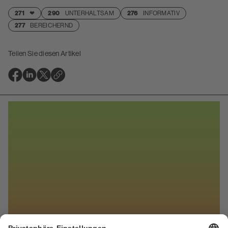
271
❤
290
UNTERHALTSAM
276
INFORMATIV
277
BEREICHERND
Teilen Sie diesen Artikel