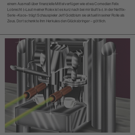
einem Ausmaß über finanzielle Mittel verfügen wie etwa Comedian Felix
Lobrecht (»Laut meiner Rolex ist es kurz nach bei mir läuft’s«). In der Netflix-
Serie »Kaos« trägt Schauspieler Jeff Goldblum sie aktuell in seiner Rolle als
Zeus. Dort schenkte ihm Herkules den Glücksbringer – göttlich.