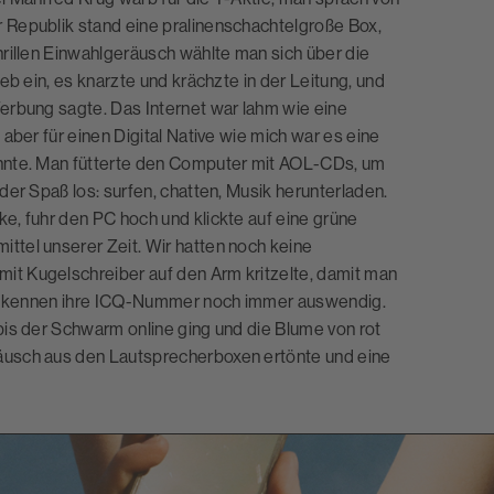
 Republik stand eine pralinenschachtelgroße Box,
rillen Einwahlgeräusch wählte man sich über die
eb ein, es knarzte und krächzte in der Leitung, und
erbung sagte. Das Internet war lahm wie eine
aber für einen Digital Native wie mich war es eine
nnte. Man fütterte den Computer mit AOL-CDs, um
er Spaß los: surfen, chatten, Musik herunterladen.
e, fuhr den PC hoch und klickte auf eine grüne
tel unserer Zeit. Wir hatten noch keine
t Kugelschreiber auf den Arm kritzelte, damit man
ele kennen ihre ICQ-Nummer noch immer auswendig.
is der Schwarm online ging und die Blume von rot
äusch aus den Lautsprecherboxen ertönte und eine