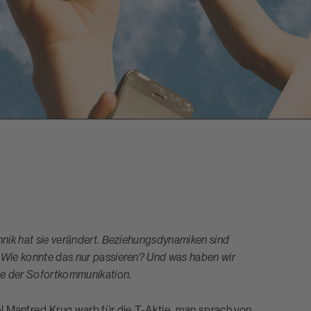
hnik hat sie verändert. Beziehungs­dynamiken sind
 Wie konnte das nur passieren? Und was haben wir
nge der Sofortkommunikation.
l Manfred Krug warb für die T-Aktie, man sprach von