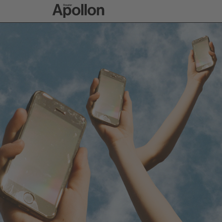
To Apollon home p
ON