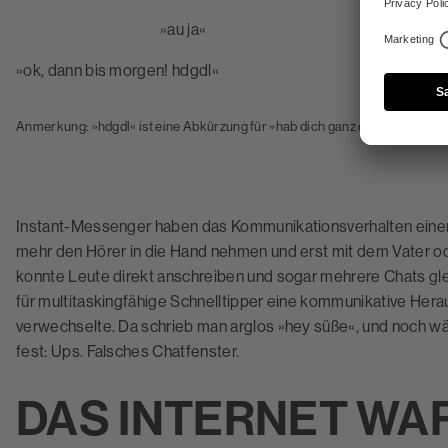
»au ja«
»ok, dann bis morgen! hdgdl«
Anmerkung: »hdgdl« ist eine Abkürzung für »hab dich ganz doll lieb«.
Instant-Messenger haben das Kommunikationsverhalten einer
mehr den Hörer in die Hand nehmen und erst mit dem Vater ode
konnte Leute direkt anschreiben und sogar mehrere Chats glei
für multitaskingfähige Schnelltipper eine kommunikative Her
verwechselte. Da schrieb man arglos »hey süße«, und noch wä
fest: Ups. Falsches Chatfenster.
DAS INTERNET WAR