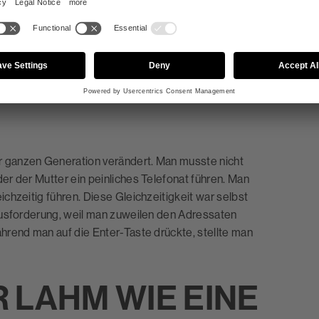
 ganzen Generation verändert. Man musste nicht
r der Mutter ein peinliches Telefonat führen. Man
chzeitig führen. Diese Gleichzeitigkeit war selbst
ausforderung, weil man zuweilen den Adressaten
hrend man auf die Enter-Taste drückte, stellte man
 LAHM WIE EINE