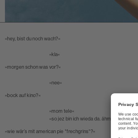
»hey, bist du noch wach?«
»kla«
»morgen schon was vor?«
»nee«
»bock auf kino?«
»mom tele«
»so jez bin ich wieda da. ähm, ja gerne, h
»wie wär’s mit american pie *frechgrins*?«