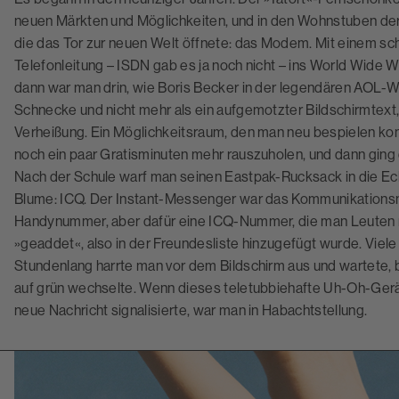
neuen Märkten und Möglichkeiten, und in den Wohnstuben der
die das Tor zur neuen Welt öffnete: das Modem. Mit einem sch
Telefonleitung – ISDN gab es ja noch nicht – ins World Wide W
dann war man drin, wie Boris Becker in der legendären AOL-W
Schnecke und nicht mehr als ein aufgemotzter Bildschirmtext, 
Verheißung. Ein Möglichkeitsraum, den man neu bespielen ko
noch ein paar Gratisminuten mehr rauszuholen, und dann ging d
Nach der Schule warf man seinen Eastpak-Rucksack in die Eck
Blume: ICQ. Der Instant-Messenger war das Kommunikationsmit
Handynummer, aber dafür eine ICQ-Nummer, die man Leuten mi
»geaddet«, also in der Freundesliste hinzugefügt wurde. Vi
Stundenlang harrte man vor dem Bildschirm aus und wartete, b
auf grün wechselte. Wenn dieses teletubbiehafte Uh-Oh-Ger
neue Nachricht signalisierte, war man in Habachtstellung.